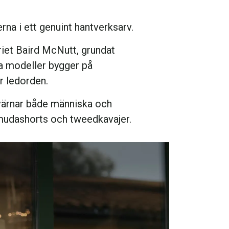
erna i ett genuint hantverksarv.
riet Baird McNutt, grundat
ra modeller bygger på
ar ledorden.
 värnar både människa och
ermudashorts och tweedkavajer.