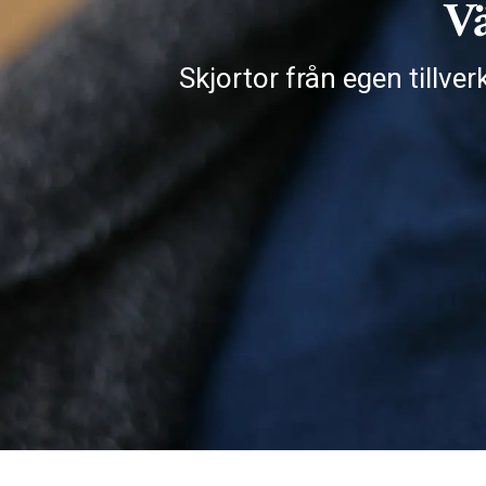
Vä
Skjortor från egen tillve