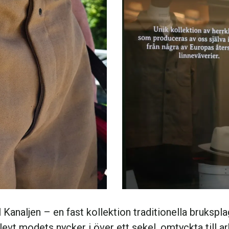
 Kanaljen – en fast kollektion traditionella bruksp
evt modets nycker i över ett sekel, omtyckta till ar