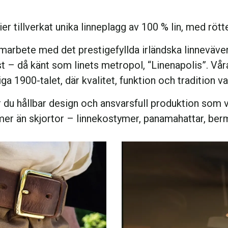
er tillverkat unika linneplagg av 100 % lin, med rött
marbete med det prestigefyllda irländska linneväve
t – då känt som linets metropol, “Linenapolis”. Vå
diga 1900-talet, där kvalitet, funktion och tradition v
r du hållbar design och ansvarsfull produktion som
 vi mer än skjortor – linnekostymer, panamahattar, b