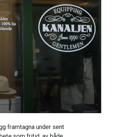
lagg framtagna under sent
bete som fritid, av både