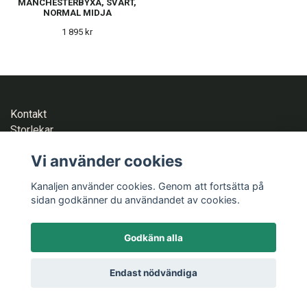
MANCHESTERBYXA, SVART,
NORMAL MIDJA
1 895 kr
Kontakt
Storlekar
Om Kanaljen
Vi använder cookies
Tvättråd
Hållbarhet
Kanaljen använder cookies. Genom att fortsätta på
Allmänna villkor och returrätt
sidan godkänner du användandet av cookies.
Godkänn alla
© Copyright Kanaljen - Equipping gentlemen
Endast nödvändiga
Powered by Quickbutik