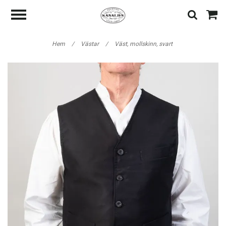
Hem
/
Västar
/
Väst, mollskinn, svart