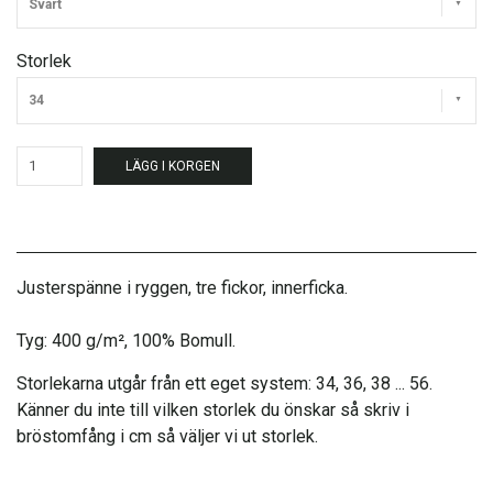
Svart
Storlek
34
LÄGG I KORGEN
Justerspänne i ryggen, tre fickor, innerficka.
Tyg: 400 g/m², 100% Bomull.
Storlekarna utgår från ett eget system: 34, 36, 38 ... 56.
Känner du inte till vilken storlek du önskar så skriv i
bröstomfång i cm så väljer vi ut storlek.