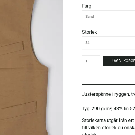
Färg
Sand
Storlek
34
LÄGG I KORG
Justerspänne i ryggen, tre
Tyg: 290 g/m², 48% lin 5
Storlekarna utgår från ett
till vilken storlek du öns
storlek.