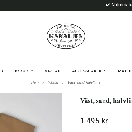
Naturmate
OR
BYXOR
VÄSTAR
ACCESSOARER
MATER
Hem
/
Västar
/
Väst, sand, halvlinne
Väst, sand, halvl
1 495 kr